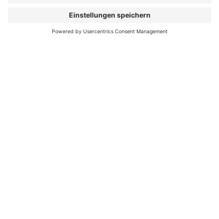
recke:
newsletter
Was wir bewegen. Was uns bewegt: News und
Storys aus der Graf Recke Diakonie.