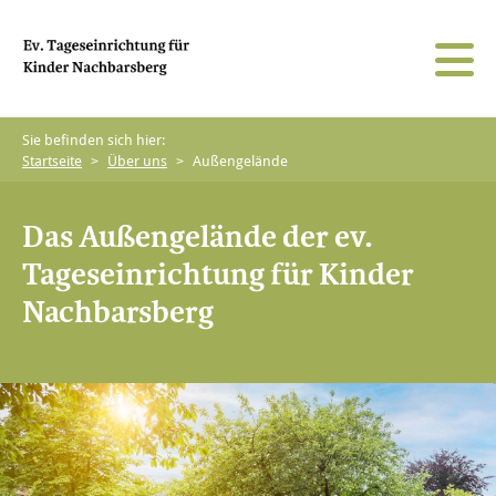
Sie befinden sich hier:
Startseite
>
Über uns
>
Außengelände
Gruppenformen & Betreuungsumfang
Team
Unser Auftrag
Infoportal
Öffnungs- & Schließzeiten
Räumlichkeiten
Religionspädagogik
Karriereportal
Das Außengelände der ev.
Tageseinrichtung für Kinder
Verpflegung
Außengelände
Newsportal
Nachbarsberg
Feste & Veranstaltungen
Kita-Leben