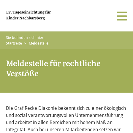
Sie befinden sich hier:
Startseite
>
Meldestelle
Gruppenformen & Betreuungsumfang
Team
Unser Auftrag
Infoportal
Öffnungs- & Schließzeiten
Räumlichkeiten
Religionspädagogik
Karriereportal
Meldestelle für rechtliche
Verstöße
Verpflegung
Außengelände
Newsportal
Feste & Veranstaltungen
Kita-Leben
Die Graf Recke Diakonie bekennt sich zu einer ökologisch
und sozial verantwortungsvollen Unternehmensführung
und arbeitet in allen Bereichen mit hohem Maß an
Integrität. Auch bei unseren Mitarbeitenden setzen wir