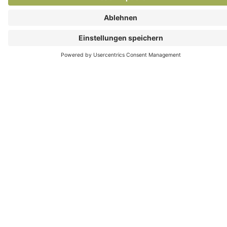
recke:
newsletter
Was wir bewegen. Was uns bewegt: News und
Storys aus der Graf Recke Diakonie.
Jetzt abonnieren
Über uns